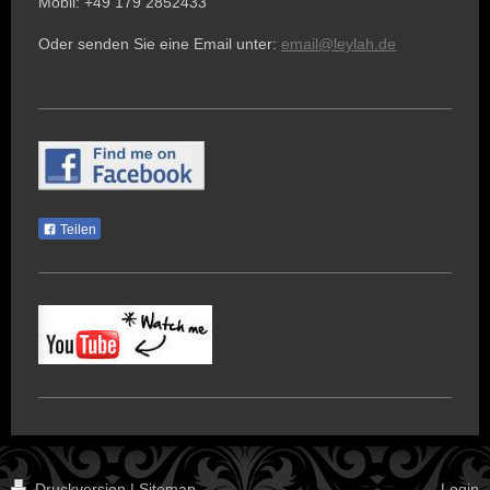
Mobil: +49 179 2852433
Oder senden Sie eine Email unter:
email@leylah.de
Teilen
Druckversion
|
Sitemap
Login