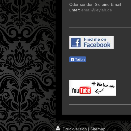
Oder senden Sie eine Email
unter:
email@leylah.de
Teilen
Druckversion
|
Sitemap